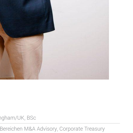
ingham/UK, BSc
 Bereichen M&A Advisory,
Corporate Treasury